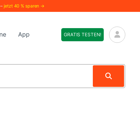
 –
jetzt 40 % sparen →
ne
App
GRATIS TESTEN!