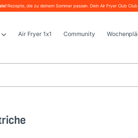
le!
Rezepte, die zu deinem Sommer passen. Dein Air Fryer Club Club
e
Air Fryer 1x1
Community
Wochenplä
triche