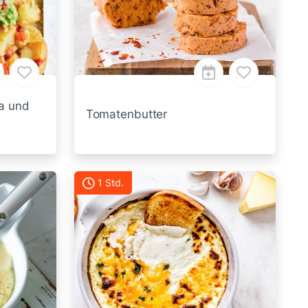
a und
Tomatenbutter
1 Std.