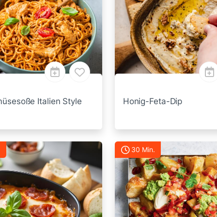
üsesoße Italien Style
Honig-Feta-Dip
30 Min.