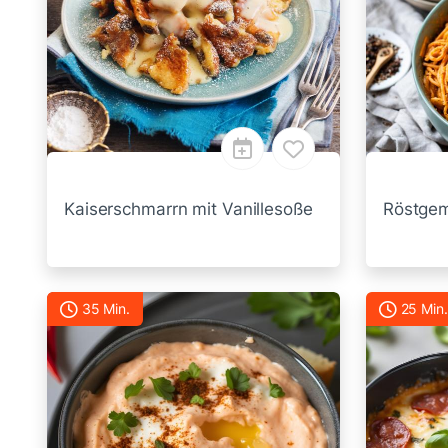
Kaiserschmarrn mit Vanillesoße
Röstgem
35 Min.
25 Min.