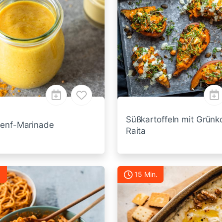
Süßkartoffeln mit Grünk
enf-Marinade
Raita
.
15 Min.