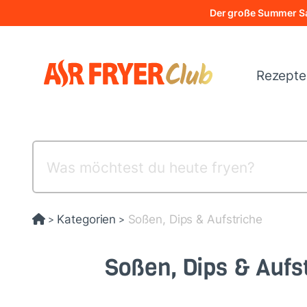
Direkt
Der große Summer Sa
zum
Inhalt
Rezept
Kategorien
Soßen, Dips & Aufstriche
>
>
Soßen, Dips & Aufs