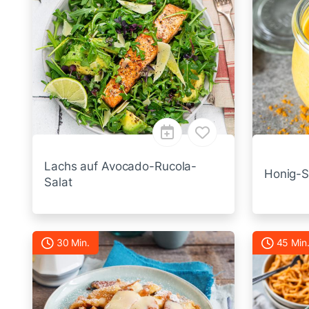
Lachs auf Avocado-Rucola-
Honig-S
Salat
30 Min.
45 Min