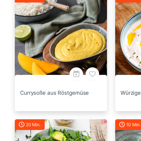
Currysoße aus Röstgemüse
Würzige
20 Min.
10 Min.