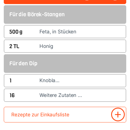
Für die Börek-Stangen
500
g
Feta, in Stücken
2
TL
Honig
Für den Dip
1
Knobla…
16
Weitere Zutaten ...
Rezepte zur Einkaufsliste