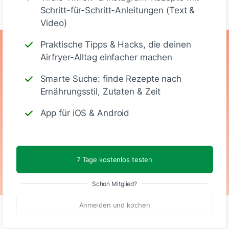
Schritt-für-Schritt-Anleitungen (Text &
Video)
Praktische Tipps & Hacks, die deinen
Ernährungswerte
Airfryer-Alltag einfacher machen
(Stück)
Smarte Suche: finde Rezepte nach
Ernährungsstil, Zutaten & Zeit
340
14 g
17 g
31 g
App für iOS & Android
Kalorien
Eiweiß
KH
Fett
7 Tage kostenlos testen
Schon Mitglied?
Anmelden und kochen