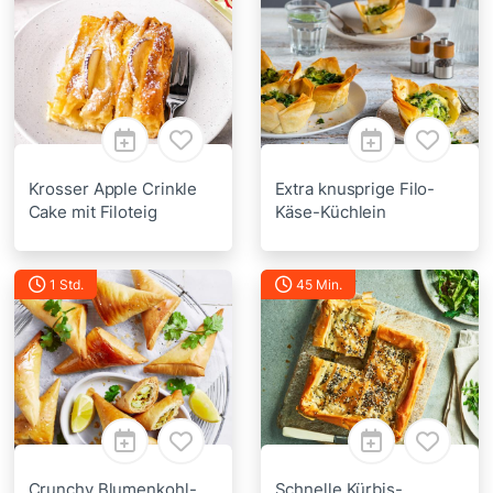
Krosser Apple Crinkle
Extra knusprige Filo-
Cake mit Filoteig
Käse-Küchlein
1 Std.
45 Min.
Crunchy Blumenkohl-
Schnelle Kürbis-