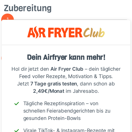
Zubereitung
1
Feta, Honig, Knoblauch und Gewürze
vermengen.
Dein Airfryer kann mehr!
2
Filoteigblätter in Dreiecke halbieren…
Hol dir jetzt den
Air Fryer Club
– dein täglicher
Feed voller Rezepte, Motivation & Tipps.
Jetzt
7 Tage gratis testen
, dann schon ab
Deine Notizen
2,49€/Monat
im Jahresabo.
Tägliche Rezeptinspiration – von
schnellen Feierabendgerichten bis zu
gesunden Protein-Bowls
Schreiben
Virale TikTok- & Instagram-Rezepte mit