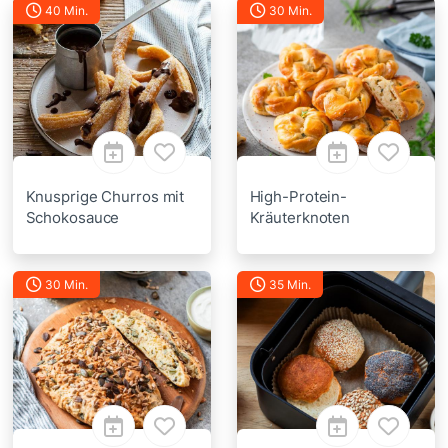
40 Min.
30 Min.
Knusprige Churros mit
High-Protein-
Schokosauce
Kräuterknoten
30 Min.
35 Min.