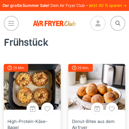
Direkt
Der große Summer Sale!
Dein Air Fryer Club –
jetzt 40 % sparen →
zum
Inhalt
Frühstück
25 Min.
25 Min.
High-Protein-Käse-
Donut-Bites aus dem
Bagel
Airfryer