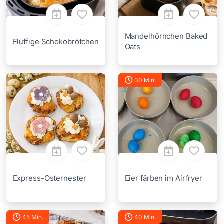
Mandelhörnchen Baked
Fluffige Schokobrötchen
Oats
30 Min.
Express-Osternester
Eier färben im Airfryer
45 Min.
40 Min.