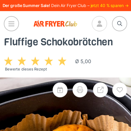
Direkt
Der große Summer Sale!
Dein Air Fryer Club –
jetzt 40 % sparen →
zum
Inhalt
Fluffige Schokobrötchen
Ø 5,00
Bewerte dieses Rezept