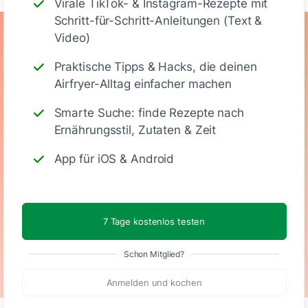
Virale TikTok- & Instagram-Rezepte mit
Schritt-für-Schritt-Anleitungen (Text &
Ernährungswerte
Video)
Praktische Tipps & Hacks, die deinen
(Stück)
Airfryer-Alltag einfacher machen
Smarte Suche: finde Rezepte nach
431
11 g
62 g
15 g
Ernährungsstil, Zutaten & Zeit
App für iOS & Android
Kalorien
Eiweiß
KH
Fett
7 Tage kostenlos testen
Vegetarisch
Schon Mitglied?
Anmelden und kochen