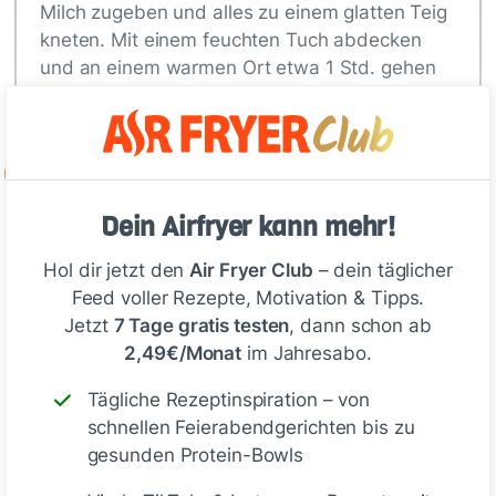
Milch zugeben und alles zu einem glatten Teig
kneten. Mit einem feuchten Tuch abdecken
und an einem warmen Ort etwa 1 Std. gehen
lassen, bis sich das Volumen verdoppelt hat.
2
Den Teig auf die leicht bemehlte…
Dein Airfryer kann mehr!
Hol dir jetzt den
Air Fryer Club
– dein täglicher
Deine Notizen
Feed voller Rezepte, Motivation & Tipps.
Jetzt
7 Tage gratis testen
, dann schon ab
2,49€/Monat
im Jahresabo.
Tägliche Rezeptinspiration – von
schnellen Feierabendgerichten bis zu
Schreiben
gesunden Protein-Bowls