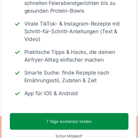
eine Sprühflasche, um das
schnellen Feierabendgerichten bis zu
Befeuchten des Küchenpapiers zu
gesunden Protein-Bowls
erleichtern.
Virale TikTok- & Instagram-Rezepte mit
Schritt-für-Schritt-Anleitungen (Text &
Video)
Praktische Tipps & Hacks, die deinen
Deine Notizen
Airfryer-Alltag einfacher machen
Smarte Suche: finde Rezepte nach
Ernährungsstil, Zutaten & Zeit
Schreiben
App für iOS & Android
7 Tage kostenlos testen
Ernährungswerte
Schon Mitglied?