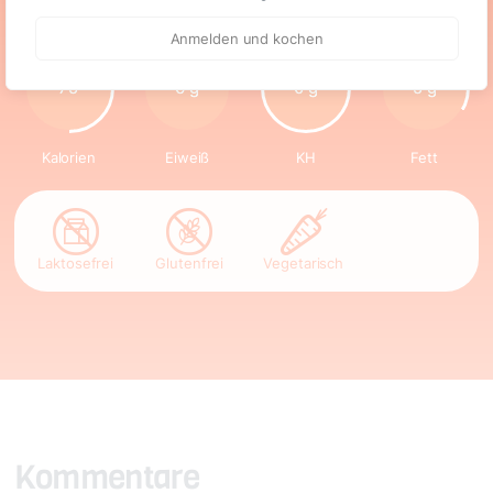
(Stück)
Anmelden und kochen
75
6 g
0 g
5 g
Kalorien
Eiweiß
KH
Fett
Laktosefrei
Glutenfrei
Vegetarisch
Kommentare