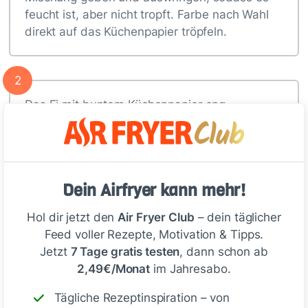
feucht ist, aber nicht tropft. Farbe nach Wahl
direkt auf das Küchenpapier tröpfeln.
2
Das Ei mit buntem Küchenpapier eng…
Tipp
Dein Airfryer kann mehr!
Unbedingt Handschuhe tragen!
Falls du bemerkst, dass das
Hol dir jetzt den
Air Fryer Club
– dein täglicher
Päckchen vor dem Einwickeln der
Feed voller Rezepte, Motivation & Tipps.
Jetzt
7 Tage gratis testen
, dann schon ab
Eier in Alufolie wieder trockener
2,49€/Monat
im Jahresabo.
wird, beträufel es nochmal mit der
Essig-Wasser-Mischung. Nutze
Tägliche Rezeptinspiration – von