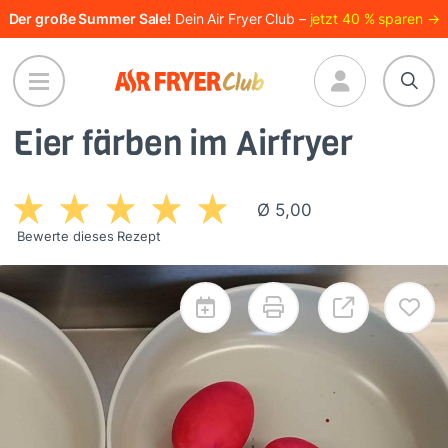
Direkt
Der große Summer Sale!
Dein Air Fryer Club –
jetzt 40 % sparen →
zum
Inhalt
Eier färben im Airfryer
Ø 5,00
Bewerte dieses Rezept