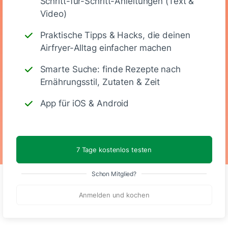
Schritt-für-Schritt-Anleitungen (Text &
Video)
170
5 g
34 g
2 g
Praktische Tipps & Hacks, die deinen
Airfryer-Alltag einfacher machen
Kalorien
Eiweiß
KH
Fett
Smarte Suche: finde Rezepte nach
Ernährungsstil, Zutaten & Zeit
App für iOS & Android
Laktosefrei
Vegetarisch
Vegan
7 Tage kostenlos testen
Schon Mitglied?
Anmelden und kochen
Kommentare
(4)