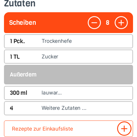
Zutaten
Scheiben
8
1
Pck.
Trockenhefe
1
TL
Zucker
Außerdem
300
ml
lauwar…
4
Weitere Zutaten ...
Rezepte zur Einkaufsliste