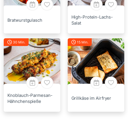
High-Protein-Lachs-
Bratwurstgulasch
Salat
30 Min.
15 Min.
Knoblauch-Parmesan-
Grillkäse im Airfryer
Hähnchenspieße