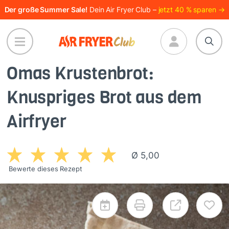
Direkt
Der große Summer Sale!
Dein Air Fryer Club –
jetzt 40 % sparen →
zum
Inhalt
Omas Krustenbrot:
Knuspriges Brot aus dem
Airfryer
Ø 5,00
Bewerte dieses Rezept