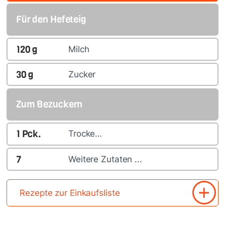
Für den Hefeteig
120
g
Milch
30
g
Zucker
Zum Bezuckern
1
Pck.
Trocke…
7
Weitere Zutaten ...
Rezepte zur Einkaufsliste