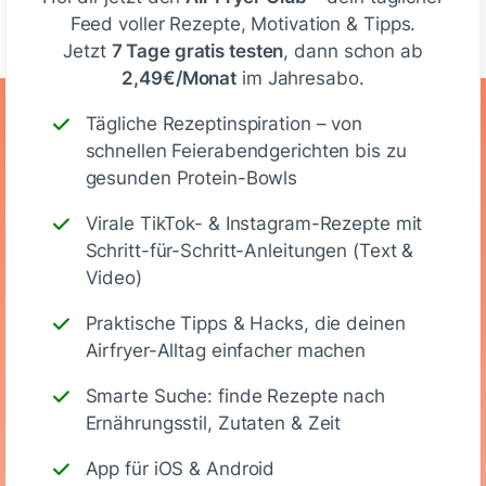
Feed voller Rezepte, Motivation & Tipps.
Jetzt
7 Tage gratis testen
, dann schon ab
2,49€/Monat
im Jahresabo.
Ernährungswerte
Tägliche Rezeptinspiration – von
schnellen Feierabendgerichten bis zu
(Stück)
gesunden Protein-Bowls
Virale TikTok- & Instagram-Rezepte mit
111
2 g
15 g
5 g
Schritt-für-Schritt-Anleitungen (Text &
Video)
Kalorien
Eiweiß
KH
Fett
Praktische Tipps & Hacks, die deinen
Airfryer-Alltag einfacher machen
Smarte Suche: finde Rezepte nach
Vegetarisch
Ernährungsstil, Zutaten & Zeit
App für iOS & Android