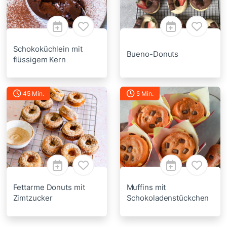
Schokoküchlein mit
Bueno-Donuts
flüssigem Kern
45 Min.
5 Min.
Fettarme Donuts mit
Muffins mit
Zimtzucker
Schokoladenstückchen