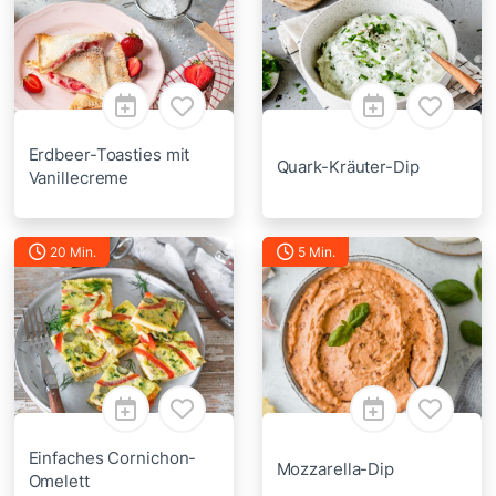
Erdbeer-Toasties mit
Quark-Kräuter-Dip
Vanillecreme
20 Min.
5 Min.
Einfaches Cornichon-
Mozzarella-Dip
Omelett