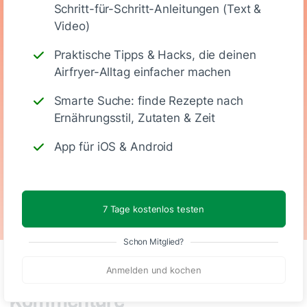
Schritt-für-Schritt-Anleitungen (Text &
(Stück)
Video)
Praktische Tipps & Hacks, die deinen
270
3 g
31 g
14 g
Airfryer-Alltag einfacher machen
Smarte Suche: finde Rezepte nach
Kalorien
Eiweiß
KH
Fett
Ernährungsstil, Zutaten & Zeit
App für iOS & Android
Vegetarisch
7 Tage kostenlos testen
Schon Mitglied?
Anmelden und kochen
Kommentare