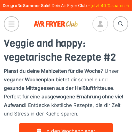
Direkt
Der große Summer Sale!
Dein Air Fryer Club –
jetzt 40 % sparen →
zum
Inhalt
Veggie and happy:
vegetarische Rezepte #2
Planst du deine Mahlzeiten für die Woche
? Unser
veganer Wochenplan
bietet dir schnelle und
gesunde Mittagessen aus der Heißluftfritteuse
.
Perfekt für eine
ausgewogene Ernährung ohne viel
Aufwand
! Entdecke köstliche Rezepte, die dir Zeit
und Stress in der Küche sparen.
In den Wochenplaner