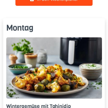
Montag
Win­ter­ge­mü­se mit Ta­hi­ni­dip