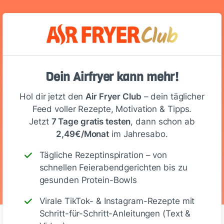
Ernährungswerte
(Portion)
116
9 g
15 g
4 g
Dein Airfryer kann mehr!
Hol dir jetzt den
Air Fryer Club
– dein täglicher
Kalorien
Eiweiß
KH
Fett
Feed voller Rezepte, Motivation & Tipps.
Jetzt
7 Tage gratis testen
, dann schon ab
2,49€/Monat
im Jahresabo.
Laktosefrei
Glutenfrei
Vegetarisch
Vegan
Tägliche Rezeptinspiration – von
schnellen Feierabendgerichten bis zu
gesunden Protein-Bowls
Virale TikTok- & Instagram-Rezepte mit
Schritt-für-Schritt-Anleitungen (Text &