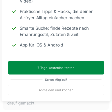
Video)
Kommentare
(7)
Praktische Tipps & Hacks, die deinen
Airfryer-Alltag einfacher machen
Smarte Suche: finde Rezepte nach
Ernährungsstil, Zutaten & Zeit
App für iOS & Android
🙂
Speichern
1500
7 Tage kostenlos testen
Schon Mitglied?
Bemme 31
vor 4 Monaten
Anmelden und kochen
Sehr lecker, ich habe noch am Schluss Mozarella
drauf gemacht.