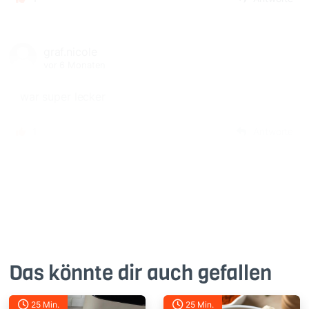
graf.nicole
vor 6 Monaten
war super lecker
1
Antworte
Das könnte dir auch gefallen
25 Min.
25 Min.