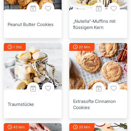
„Nutella"-Muffins mit
Peanut Butter Cookies
flüssigem Kern
1 Std.
20 Min.
Extrasofte Cinnamon
Traumstücke
Cookies
45 Min.
35 Min.