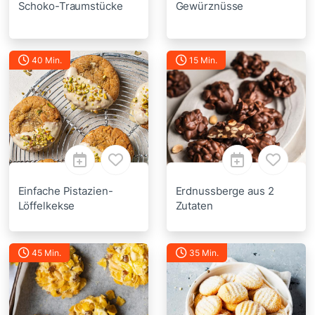
Schoko-Traumstücke
Gewürznüsse
40 Min.
15 Min.
Einfache Pistazien-
Erdnussberge aus 2
Löffelkekse
Zutaten
45 Min.
35 Min.