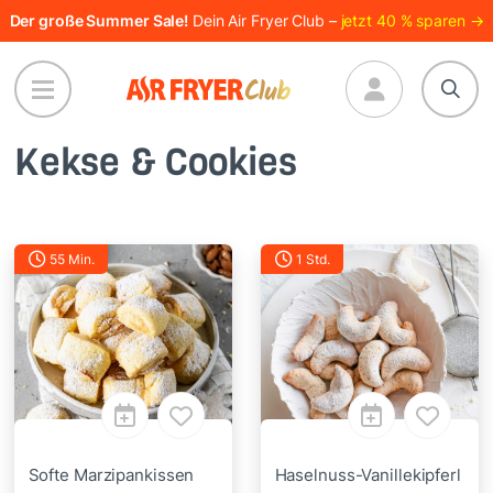
Direkt
Der große Summer Sale!
Dein Air Fryer Club –
jetzt 40 % sparen →
zum
Inhalt
Kekse & Cookies
55 Min.
1 Std.
Softe Marzipankissen
Haselnuss-Vanillekipferl