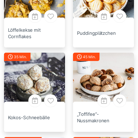
Löffelkekse mit
Puddingplätzchen
Cornflakes
35 Min.
45 Min.
„Toffifee“-
Kokos-Schneebälle
Nussmakronen