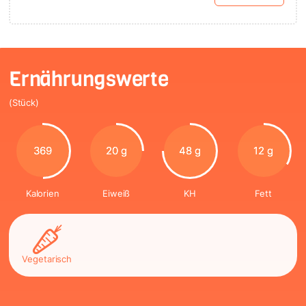
Ernährungswerte
(Stück)
369
20 g
48 g
12 g
Kalorien
Eiweiß
KH
Fett
Vegetarisch