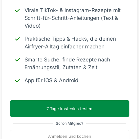
Virale TikTok- & Instagram-Rezepte mit
Schritt-für-Schritt-Anleitungen (Text &
Video)
Praktische Tipps & Hacks, die deinen
Airfryer-Alltag einfacher machen
Smarte Suche: finde Rezepte nach
Ernährungsstil, Zutaten & Zeit
App für iOS & Android
7 Tage kostenlos testen
Die Brötchen sind super lecker aber beim ersten
Mal habe ich Backpulver geschmeckt aber beim 2
Schon Mitglied?
mal habe ich es raus gelassen und fand es lecker
schnell und gesund ideal fürs Frühstück und haelt
Anmelden und kochen