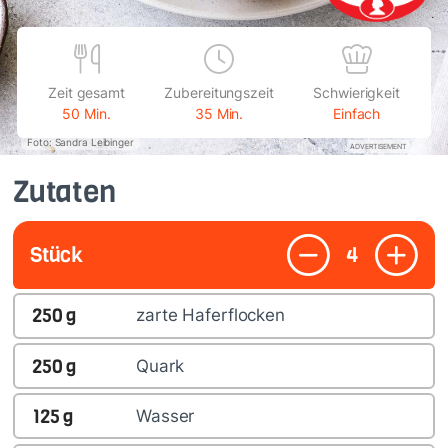
Zeit gesamt
Zubereitungszeit
Schwierigkeit
50 Min.
35 Min.
Einfach
Foto: Sandra Leibinger
ADVERTISEMENT
Zutaten
Stück
4
250
g
zarte Haferflocken
250
g
Quark
125
g
Wasser