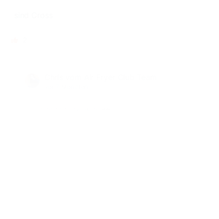
sind Cross
2
Chris vom Air Fryer Club Team
vor 7 Monaten
Die sehen toll aus! 🤩
Gefällt mir