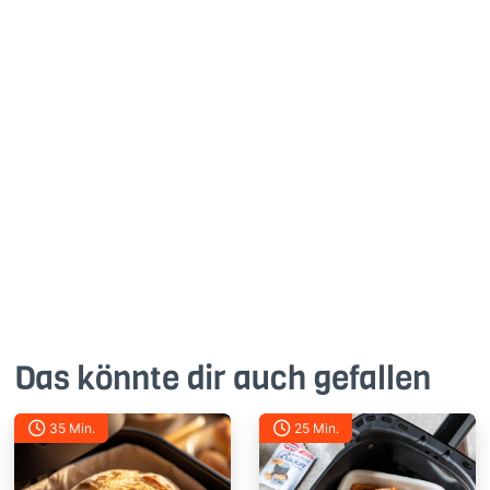
pine249
vor 7 Monaten
Brötchen sollten nach der Hälfte der Zeit gewendet
werden, da die Unterseite ansonsten nicht durch ist.
2
Antworte
Das könnte dir auch gefallen
35 Min.
25 Min.