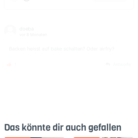
doeba
vor 8 Monaten
Backen heisst auf bake schalten? Oder airfry?
1
Antworte
Das könnte dir auch gefallen