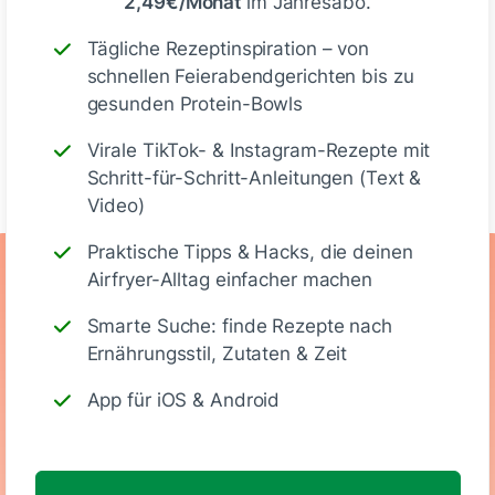
2,49€/Monat
im Jahresabo.
Deine Notizen
Tägliche Rezeptinspiration – von
schnellen Feierabendgerichten bis zu
gesunden Protein-Bowls
Schreiben
Virale TikTok- & Instagram-Rezepte mit
Schritt-für-Schritt-Anleitungen (Text &
Video)
Praktische Tipps & Hacks, die deinen
Ernährungswerte
Airfryer-Alltag einfacher machen
(Stück)
Smarte Suche: finde Rezepte nach
Ernährungsstil, Zutaten & Zeit
221
7 g
26 g
10 g
App für iOS & Android
Kalorien
Eiweiß
KH
Fett