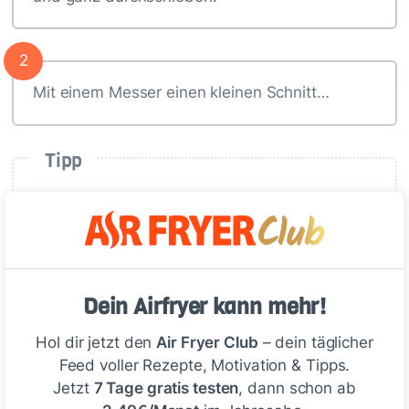
2
Mit einem Messer einen kleinen Schnitt…
Tipp
Die Spiralen sollten möglichst fein
sein, damit die Kartoffeln schön
knusprig werden! Alternativ könnt
ihr dafür auch einen
Dein Airfryer kann mehr!
Spiralschneider benutzen.
Hol dir jetzt den
Air Fryer Club
– dein täglicher
Feed voller Rezepte, Motivation & Tipps.
Jetzt
7 Tage gratis testen
, dann schon ab