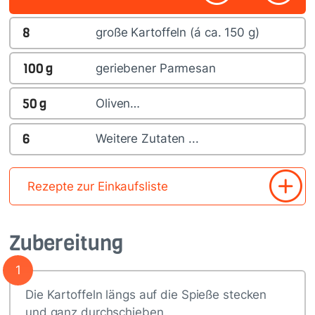
8
große Kartoffeln (á ca. 150 g)
100
g
geriebener Parmesan
50
g
Oliven…
6
Weitere Zutaten ...
Rezepte zur Einkaufsliste
Zubereitung
1
Die Kartoffeln längs auf die Spieße stecken
und ganz durchschieben.