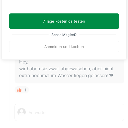
Hallo! habt ihr die Kartoffelspalten auch vorher in
Wasser gelegt? Liebe Grüße
7 Tage kostenlos testen
1
Schon Mitglied?
Emily vom Air Fryer Club Team
Anmelden und kochen
vor etwa 1 Monat
Hey,
wir haben sie zwar abgewaschen, aber nicht
extra nochmal im Wasser liegen gelassen! 🧡
1