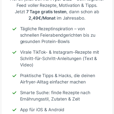
Feed voller Rezepte, Motivation & Tipps.
Emily vom Air Fryer Club Team
Jetzt
7 Tage gratis testen
, dann schon ab
vor 12 Tagen
2,49€/Monat
im Jahresabo.
Hi Kerstin,
Tägliche Rezeptinspiration – von
danke dir!! 🧡
schnellen Feierabendgerichten bis zu
Hast du dir noch was dazu gemacht? 😊
gesunden Protein-Bowls
Virale TikTok- & Instagram-Rezepte mit
Gefällt mir
Schritt-für-Schritt-Anleitungen (Text &
Video)
Praktische Tipps & Hacks, die deinen
Airfryer-Alltag einfacher machen
Smarte Suche: finde Rezepte nach
sni85
Ernährungsstil, Zutaten & Zeit
vor etwa 1 Monat
App für iOS & Android