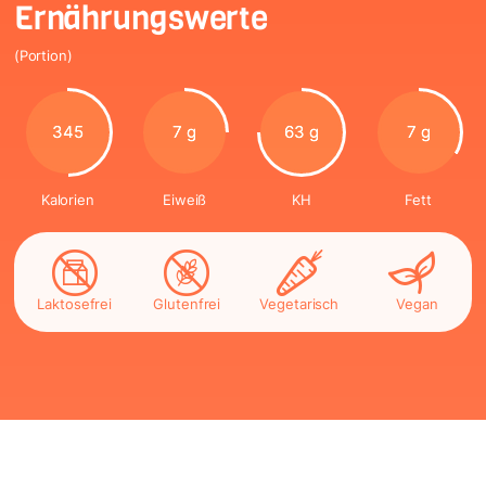
Ernährungswerte
(Portion)
345
7 g
63 g
7 g
Kalorien
Eiweiß
KH
Fett
Laktosefrei
Glutenfrei
Vegetarisch
Vegan