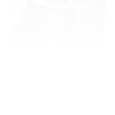
richtig lecker , dazu veggie chicken burger (patty
auch im airfryer) 🥰🥰🥰🥰
5
Antworte