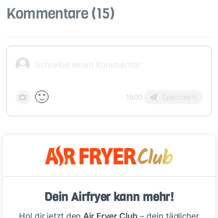
Kommentare
(15)
🙂
Speichern
1500
Kerstin M_006
vor 13 Tagen
Super
Dein Airfryer kann mehr!
1
Hol dir jetzt den
Air Fryer Club
– dein täglicher