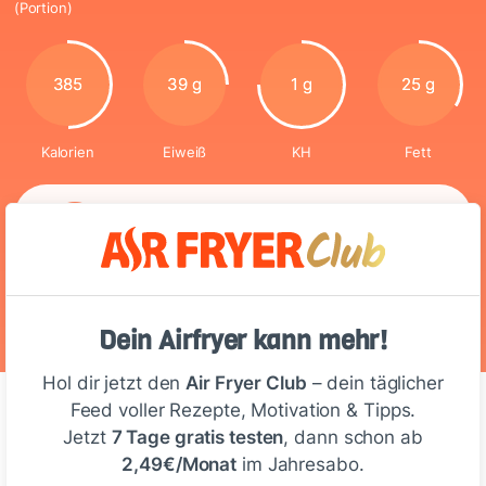
(Portion)
385
39 g
1 g
25 g
Kalorien
Eiweiß
KH
Fett
Glutenfrei
Dein Airfryer kann mehr!
Hol dir jetzt den
Air Fryer Club
– dein täglicher
Feed voller Rezepte, Motivation & Tipps.
Jetzt
7 Tage gratis testen
, dann schon ab
Kommentare
(8)
2,49€/Monat
im Jahresabo.