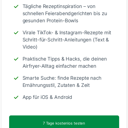
Tägliche Rezeptinspiration – von
schnellen Feierabendgerichten bis zu
gesunden Protein-Bowls
Virale TikTok- & Instagram-Rezepte mit
Schritt-für-Schritt-Anleitungen (Text &
🙂
Speichern
1500
Video)
Praktische Tipps & Hacks, die deinen
Airfryer-Alltag einfacher machen
tlange.elsdorf_002
Smarte Suche: finde Rezepte nach
vor 4 Tagen
Ernährungsstil, Zutaten & Zeit
App für iOS & Android
7 Tage kostenlos testen