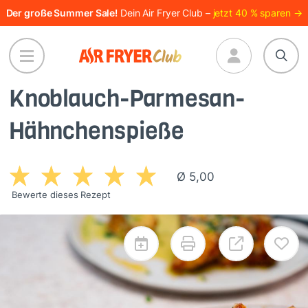
Direkt
Der große Summer Sale!
Dein Air Fryer Club –
jetzt 40 % sparen →
zum
Inhalt
Knoblauch-Parmesan-
Hähnchenspieße
Ø 5,00
Bewerte dieses Rezept