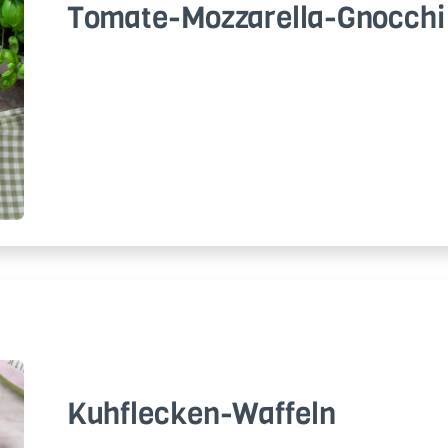
To­ma­te-Moz­za­rel­la-Gnoc­chi
Kuh­fle­cken-Waf­feln