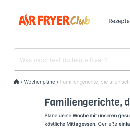
Direkt
zum
Inhalt
Rezept
Wochenpläne
Familiengerichte, die allen s
>
>
Familiengerichte, 
Plane deine Woche mit unseren ges
köstliche Mittagessen
. Genieße
einf