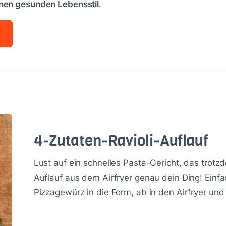
nen gesunden Lebensstil
.
4-Zu­ta­ten-Ra­vi­o­li-Auf­lauf
Lust auf ein schnelles Pasta-Gericht, das trotz
Auflauf aus dem Airfryer genau dein Ding! Einf
Pizzagewürz in die Form, ab in den Airfryer und 