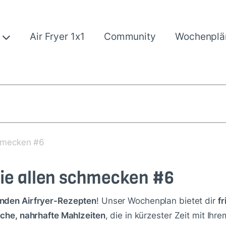
e
Air Fryer 1x1
Community
Wochenplä
chmecken #6
die allen schmecken #6
unden Airfryer-Rezepten
! Unser Wochenplan bietet dir
fr
ache, nahrhafte Mahlzeiten
, die in kürzester Zeit mit Ihr