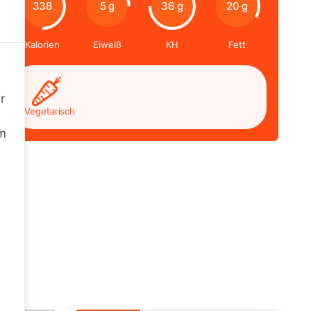
338
5 g
36 g
20 g
Kalorien
Eiweiß
KH
Fett
r
Vegetarisch
m