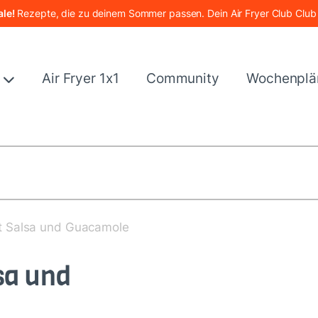
le!
Rezepte, die zu deinem Sommer passen. Dein Air Fryer Club Club
e
Air Fryer 1x1
Community
Wochenplä
t Salsa und Guacamole
sa und