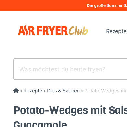
Direkt
Der große Summer Sa
zum
Inhalt
Rezept
Rezepte
Dips & Saucen
Potato-Wedges mi
>
>
>
Potato-Wedges mit Sal
Guacamole