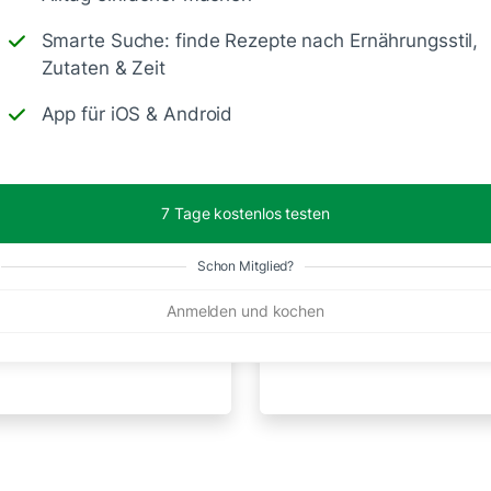
10 Min.
Smarte Suche: finde Rezepte nach Ernährungsstil,
Zutaten & Zeit
App für iOS & Android
7 Tage kostenlos testen
Schon Mitglied?
Anmelden und kochen
e Soße für alles
Cremiger Avocado-Feta 