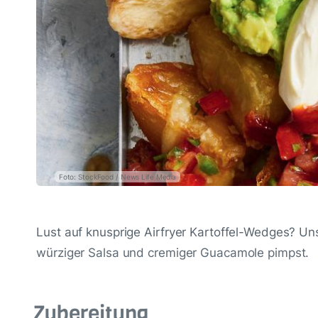
Foto: StockFood / News Life Media
Lust auf knusprige Airfryer Kartoffel-Wedges? Unse
würziger Salsa und cremiger Guacamole pimpst.
Zubereitung