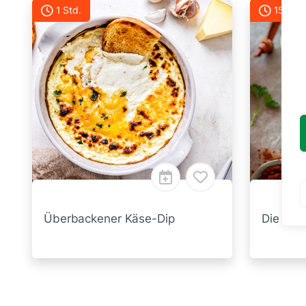
1 Std.
15 Min.
Überbackener Käse-Dip
Die best