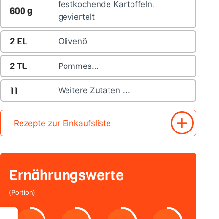
festkochende Kartoffeln,
600
g
geviertelt
2
EL
Olivenöl
2
TL
Pommes…
11
Weitere Zutaten ...
Rezepte zur Einkaufsliste
Ernährungswerte
(Portion)