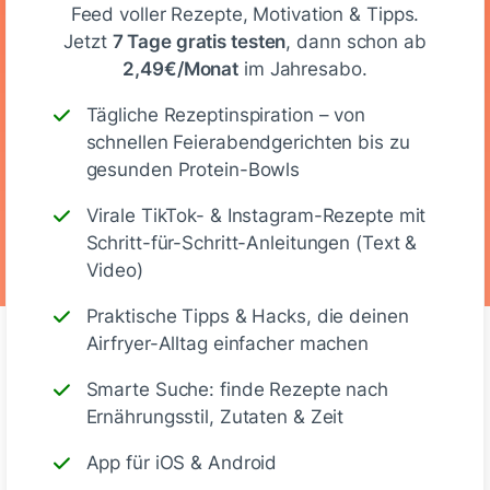
Feed voller Rezepte, Motivation & Tipps.
220
16 g
4 g
15 g
Jetzt
7 Tage gratis testen
, dann schon ab
2,49€/Monat
im Jahresabo.
Kalorien
Eiweiß
KH
Fett
Tägliche Rezeptinspiration – von
schnellen Feierabendgerichten bis zu
gesunden Protein-Bowls
Glutenfrei
Vegetarisch
Virale TikTok- & Instagram-Rezepte mit
Schritt-für-Schritt-Anleitungen (Text &
Video)
Praktische Tipps & Hacks, die deinen
Airfryer-Alltag einfacher machen
Smarte Suche: finde Rezepte nach
Kommentare
(6)
Ernährungsstil, Zutaten & Zeit
App für iOS & Android