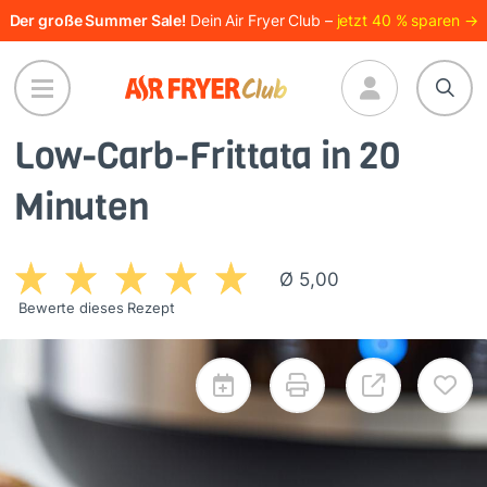
Direkt
Der große Summer Sale!
Dein Air Fryer Club –
jetzt 40 % sparen →
zum
Inhalt
Low-Carb-Frittata in 20
Minuten
Ø 5,00
Bewerte dieses Rezept