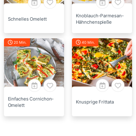
Knoblauch-Parmesan-
Schnelles Omelett
Hähnchenspieße
20 Min.
40 Min.
Einfaches Cornichon-
Knusprige Frittata
Omelett