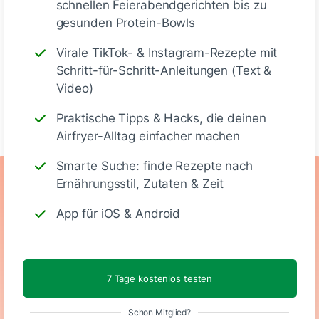
schnellen Feierabendgerichten bis zu
Deine Notizen
gesunden Protein-Bowls
Virale TikTok- & Instagram-Rezepte mit
Schritt-für-Schritt-Anleitungen (Text &
Video)
Schreiben
Praktische Tipps & Hacks, die deinen
Airfryer-Alltag einfacher machen
Smarte Suche: finde Rezepte nach
Ernährungswerte
Ernährungsstil, Zutaten & Zeit
App für iOS & Android
(Portion)
330
32 g
10 g
16 g
7 Tage kostenlos testen
Kalorien
Eiweiß
KH
Fett
Schon Mitglied?