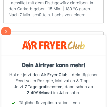
Lachsfilet mit dem Fischgewürz einreiben. In
den Garkorb geben. 15 Min. | 180 °C garen.
Nach 7 Min. schütteln. Lachs zerkleinern.
2
Mango, Zwiebel, Chili, Limettensaft,…
Tipp
Dein Airfryer kann mehr!
Wer mag, kann zu den Tacos
Hol dir jetzt den
Air Fryer Club
– dein täglicher
zusätzlich eine frische Guacamole
Feed voller Rezepte, Motivation & Tipps.
zubereiten.
Jetzt
7 Tage gratis testen
, dann schon ab
2,49€/Monat
im Jahresabo.
Tägliche Rezeptinspiration – von