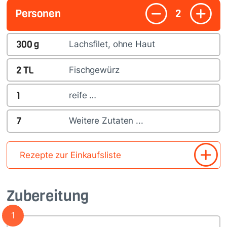
Personen
2
300
g
Lachsfilet, ohne Haut
2
TL
Fischgewürz
1
reife …
7
Weitere Zutaten ...
Rezepte zur Einkaufsliste
Zubereitung
1