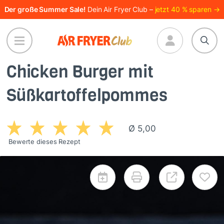
Direkt
Der große Summer Sale!
Dein Air Fryer Club –
jetzt 40 % sparen →
zum
Inhalt
Chicken Burger mit
Süßkartoffelpommes
Ø 5,00
Bewerte dieses Rezept