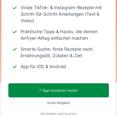
Ernährungswerte
Virale TikTok- & Instagram-Rezepte mit
Schritt-für-Schritt-Anleitungen (Text &
(Portion)
Video)
Praktische Tipps & Hacks, die deinen
1112
53 g
146 g
36 g
Airfryer-Alltag einfacher machen
Smarte Suche: finde Rezepte nach
Kalorien
Eiweiß
KH
Fett
Ernährungsstil, Zutaten & Zeit
App für iOS & Android
7 Tage kostenlos testen
Kommentare
Schon Mitglied?
Anmelden und kochen