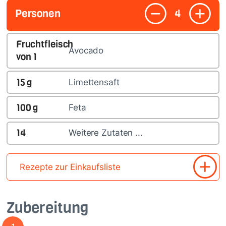
Personen
4
Fruchtfleisch
Avocado
von
1
15
g
Limettensaft
100
g
Feta
14
Weitere Zutaten ...
Rezepte zur Einkaufsliste
Zubereitung