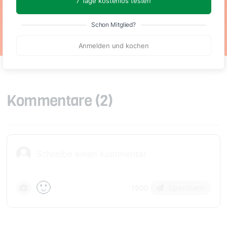
7 Tage kostenlos testen
Schon Mitglied?
Anmelden und kochen
Kommentare
(2)
🙂
Speichern
1500