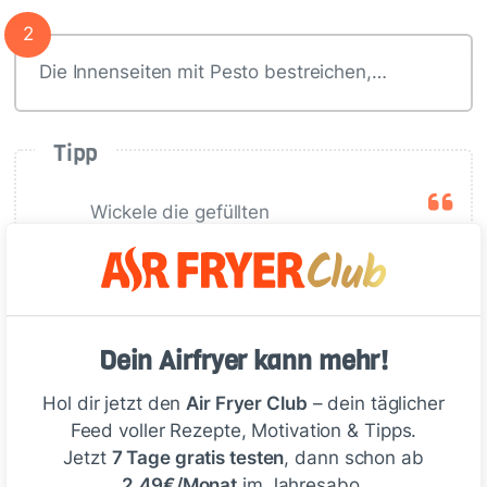
2
Die Innenseiten mit Pesto bestreichen,…
Tipp
Wickele die gefüllten
Hähnchenbrustfilets in jeweils 2
Scheiben Parmaschinken oder
Bacon, bevor du sie in die
Heißluftfritteuse gibst. So bleibt
Dein Airfryer kann mehr!
das Fleisch noch saftiger und die
Füllung läuft nicht aus.
Hol dir jetzt den
Air Fryer Club
– dein täglicher
Feed voller Rezepte, Motivation & Tipps.
Jetzt
7 Tage gratis testen
, dann schon ab
2,49€/Monat
im Jahresabo.