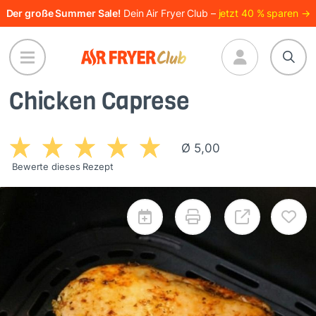
Direkt
Der große Summer Sale!
Dein Air Fryer Club –
jetzt 40 % sparen →
zum
Inhalt
Chicken Caprese
Ø 5,00
Bewerte dieses Rezept