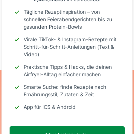
Deine Notizen
Tägliche Rezeptinspiration – von
schnellen Feierabendgerichten bis zu
gesunden Protein-Bowls
Virale TikTok- & Instagram-Rezepte mit
Schritt-für-Schritt-Anleitungen (Text &
Schreiben
Video)
Praktische Tipps & Hacks, die deinen
Airfryer-Alltag einfacher machen
Ernährungswerte
Smarte Suche: finde Rezepte nach
Ernährungsstil, Zutaten & Zeit
(Portion)
App für iOS & Android
480
53.3 g
5.2 g
25.7 g
Kalorien
Eiweiß
KH
Fett