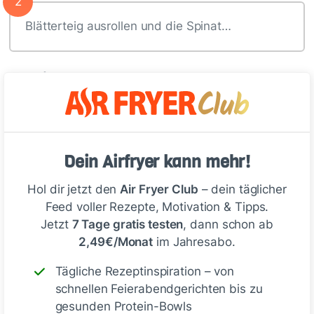
2
Blätterteig ausrollen und die Spinat…
Tipp
Du kannst die Twister auch im Air­
fryer backen. Dann die
Rezeptmenge halbieren und die
Dein Airfryer kann mehr!
Stangen 8–10 Min. | 180 °C
Hol dir jetzt den
Air Fryer Club
– dein täglicher
backen.
Feed voller Rezepte, Motivation & Tipps.
Jetzt
7 Tage gratis testen
, dann schon ab
2,49€/Monat
im Jahresabo.
Tägliche Rezeptinspiration – von
Deine Notizen
schnellen Feierabendgerichten bis zu
gesunden Protein-Bowls