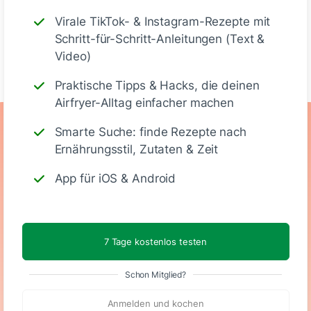
Virale TikTok- & Instagram-Rezepte mit
Schritt-für-Schritt-Anleitungen (Text &
Schreiben
Video)
Praktische Tipps & Hacks, die deinen
Airfryer-Alltag einfacher machen
Ernährungswerte
Smarte Suche: finde Rezepte nach
Ernährungsstil, Zutaten & Zeit
(Stück)
App für iOS & Android
175
5 g
12 g
12 g
7 Tage kostenlos testen
Kalorien
Eiweiß
KH
Fett
Schon Mitglied?
Anmelden und kochen