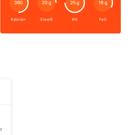
360
20 g
25 g
18 g
Kalorien
Eiweiß
KH
Fett
r