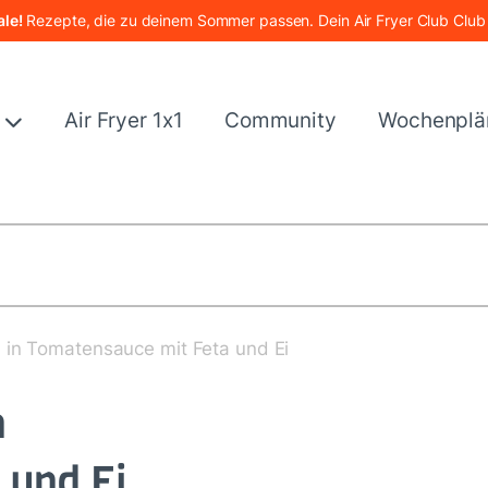
le!
Rezepte, die zu deinem Sommer passen. Dein Air Fryer Club Club
e
Air Fryer 1x1
Community
Wochenplä
 in Tomatensauce mit Feta und Ei
n
 und Ei