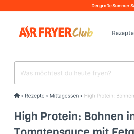
Direkt
Der große Summer Sa
zum
Inhalt
Rezept
Rezepte
Mittagessen
High Protein: Bohnen
>
>
>
High Protein: Bohnen i
Tomatensauce mit Feta