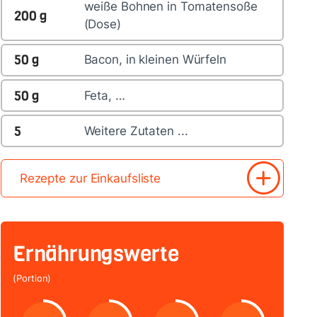
weiße Bohnen in Tomatensoße
200
g
(Dose)
50
g
Bacon, in kleinen Würfeln
50
g
Feta, …
5
Weitere Zutaten ...
Rezepte zur Einkaufsliste
Ernährungswerte
(Portion)