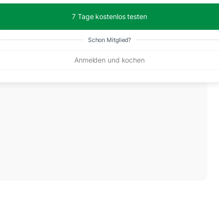
7 Tage kostenlos testen
r Hammer. Habe sie bei 190 C. und 20 Min. gemacht,
den. volle fünf Sterne
Schon Mitglied?
Anmelden und kochen