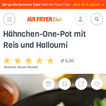
Direkt
Der große Summer Sale!
Dein Air Fryer Club –
jetzt 40 % sparen →
zum
Inhalt
Hähnchen-One-Pot mit
Reis und Halloumi
Ø 5,00
Bewerte dieses Rezept