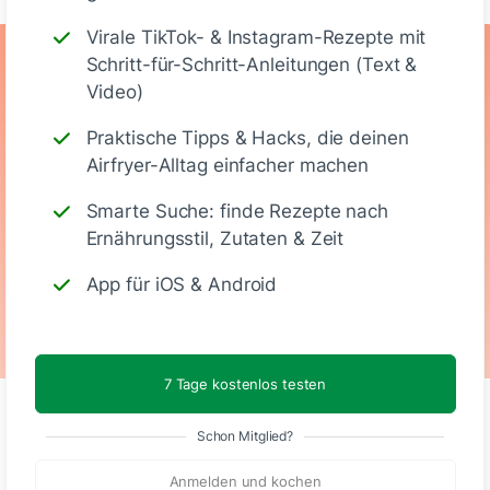
Virale TikTok- & Instagram-Rezepte mit
Ernährungswerte
Schritt-für-Schritt-Anleitungen (Text &
Video)
(Portion)
Praktische Tipps & Hacks, die deinen
Airfryer-Alltag einfacher machen
489
39 g
70 g
8 g
Smarte Suche: finde Rezepte nach
Ernährungsstil, Zutaten & Zeit
Kalorien
Eiweiß
KH
Fett
App für iOS & Android
7 Tage kostenlos testen
Schon Mitglied?
Kommentare
Anmelden und kochen