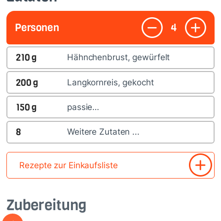
Personen
4
210
g
Hähnchenbrust, gewürfelt
200
g
Langkornreis, gekocht
150
g
passie…
8
Weitere Zutaten ...
Rezepte zur Einkaufsliste
Zubereitung