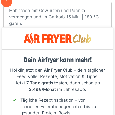
1
Hähnchen mit Gewürzen und Paprika
vermengen und im Garkorb 15 Min. | 180 °C
garen.
2
Halloumi zugeben und 5 Min. | 180 °C…
Dein Airfryer kann mehr!
Deine Notizen
Hol dir jetzt den
Air Fryer Club
– dein täglicher
Feed voller Rezepte, Motivation & Tipps.
Jetzt
7 Tage gratis testen
, dann schon ab
2,49€/Monat
im Jahresabo.
Tägliche Rezeptinspiration – von
Schreiben
schnellen Feierabendgerichten bis zu
gesunden Protein-Bowls