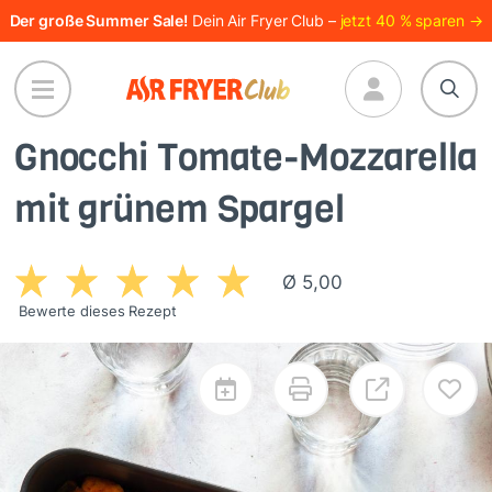
Direkt
Der große Summer Sale!
Dein Air Fryer Club –
jetzt 40 % sparen →
zum
Inhalt
Gnocchi Tomate-Mozzarella
mit grünem Spargel
Ø 5,00
Bewerte dieses Rezept