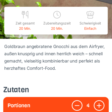
Zeit gesamt
Zubereitungszeit
Schwierigkeit
20 Min.
20 Min.
Einfach
Foto: Anna Gieseler
Goldbraun angebratene Gnocchi aus dem Airfryer,
außen knusprig und innen herrlich weich – schnell
gemacht, vielseitig kombinierbar und perfekt als
herzhaftes Comfort-Food.
Zutaten
Portionen
4