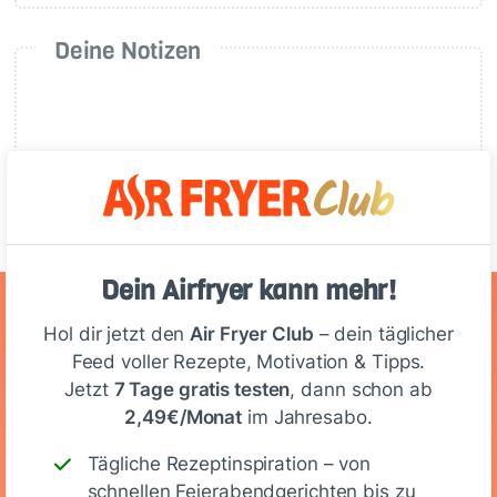
Deine Notizen
Schreiben
Dein Airfryer kann mehr!
Ernährungswerte
Hol dir jetzt den
Air Fryer Club
– dein täglicher
Feed voller Rezepte, Motivation & Tipps.
(Portion)
Jetzt
7 Tage gratis testen
, dann schon ab
2,49€/Monat
im Jahresabo.
612
22 g
60 g
32 g
Tägliche Rezeptinspiration – von
schnellen Feierabendgerichten bis zu