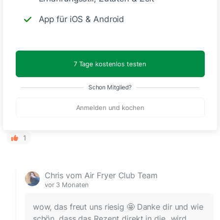
App für iOS & Android
7 Tage kostenlos testen
Schon Mitglied?
Das ist war sehr lecker. Kommt in die Kategorie wird
Anmelden und kochen
wieder gekocht 🤩
1
Chris vom Air Fryer Club Team
vor 3 Monaten
wow, das freut uns riesig 🤩 Danke dir und wie
schön, dass das Rezept direkt in die „wird