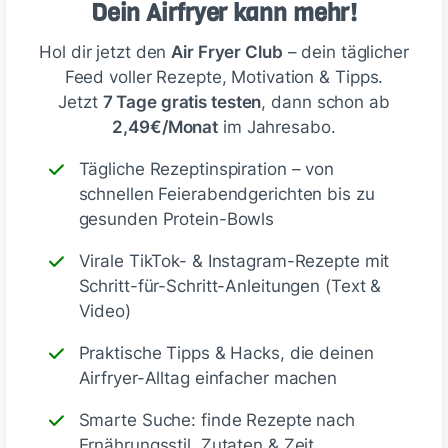
Dein Airfryer kann mehr!
Hol dir jetzt den
Air Fryer Club
– dein täglicher
melgoe
vor 3 Monaten
Feed voller Rezepte, Motivation & Tipps.
Jetzt
7 Tage gratis testen
, dann schon ab
2,49€/Monat
im Jahresabo.
Tägliche Rezeptinspiration – von
schnellen Feierabendgerichten bis zu
gesunden Protein-Bowls
Virale TikTok- & Instagram-Rezepte mit
Schritt-für-Schritt-Anleitungen (Text &
Video)
Praktische Tipps & Hacks, die deinen
Airfryer-Alltag einfacher machen
Smarte Suche: finde Rezepte nach
Ernährungsstil, Zutaten & Zeit