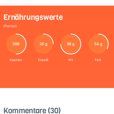
Ernährungswerte
(Portion)
969
26 g
99 g
54 g
Kalorien
Eiweiß
KH
Fett
Kommentare
(30)