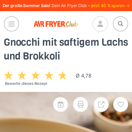
Direkt
Der große Summer Sale!
Dein Air Fryer Club –
jetzt 40 % sparen →
zum
Inhalt
Gnocchi mit saftigem Lachs
und Brokkoli
Ø 4,78
Bewerte dieses Rezept