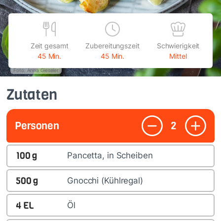
Zeit gesamt
Zubereitungszeit
Schwierigkeit
45 Min.
45 Min.
Mittel
Foto: Anna Gieseler
Zutaten
Personen
2
100
g
Pancetta, in Scheiben
500
g
Gnocchi (Kühlregal)
4
EL
Öl