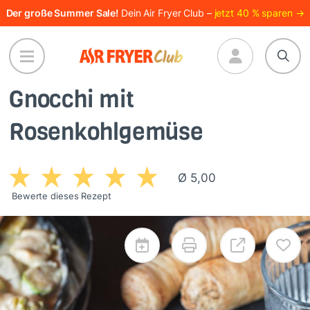
Direkt
Der große Summer Sale!
Dein Air Fryer Club –
jetzt 40 % sparen →
zum
Inhalt
Gnocchi mit
Rosenkohlgemüse
Ø 5,00
Bewerte dieses Rezept