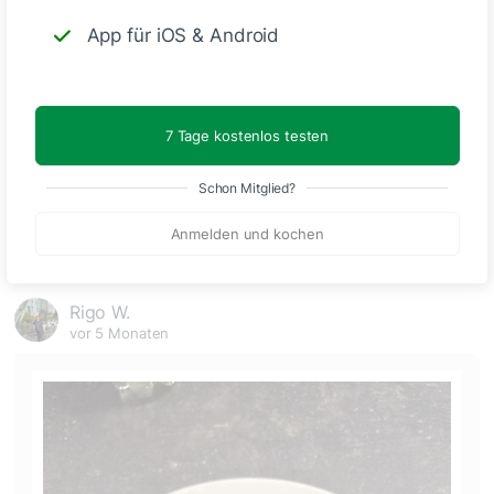
Kommentare
(2)
App für iOS & Android
7 Tage kostenlos testen
Schon Mitglied?
🙂
Speichern
1500
Anmelden und kochen
Rigo W.
vor 5 Monaten