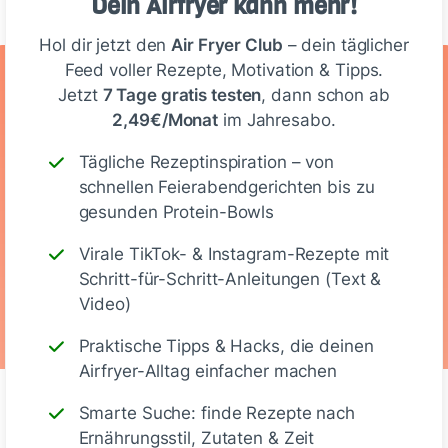
Dein Airfryer kann mehr!
Hol dir jetzt den
Air Fryer Club
– dein täglicher
Feed voller Rezepte, Motivation & Tipps.
Ernährungswerte
Jetzt
7 Tage gratis testen
, dann schon ab
2,49€/Monat
im Jahresabo.
(Portion)
Tägliche Rezeptinspiration – von
schnellen Feierabendgerichten bis zu
1138
26 g
107 g
67 g
gesunden Protein-Bowls
Virale TikTok- & Instagram-Rezepte mit
Kalorien
Eiweiß
KH
Fett
Schritt-für-Schritt-Anleitungen (Text &
Video)
Praktische Tipps & Hacks, die deinen
Airfryer-Alltag einfacher machen
Smarte Suche: finde Rezepte nach
Ernährungsstil, Zutaten & Zeit