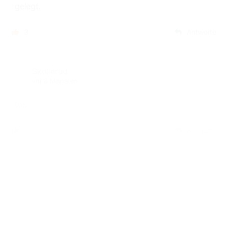
gelegt.
3
Antworte
Skollerud
vor 8 Monaten
top
1
Antworte
Antje U_002
vor 8 Monaten
Man sollte lieber von vornherein ein Loch in den
Toast machen und den Ausschnitt einfach
zusätzlich mit rösten.