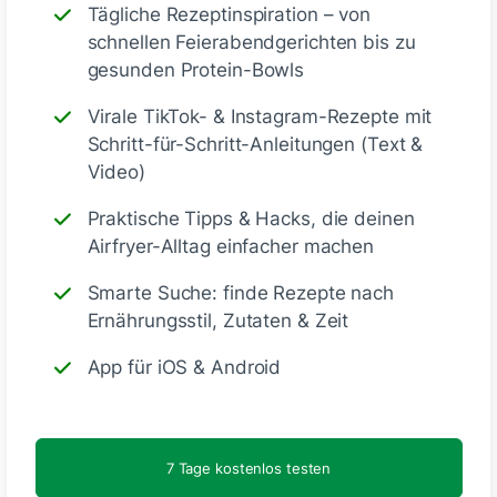
Tägliche Rezeptinspiration – von
zum Frühstück? 😍
schnellen Feierabendgerichten bis zu
gesunden Protein-Bowls
Gefällt mir
Virale TikTok- & Instagram-Rezepte mit
Schritt-für-Schritt-Anleitungen (Text &
Video)
Praktische Tipps & Hacks, die deinen
Airfryer-Alltag einfacher machen
Nicky W.
Smarte Suche: finde Rezepte nach
vor 4 Monaten
Ernährungsstil, Zutaten & Zeit
App für iOS & Android
7 Tage kostenlos testen