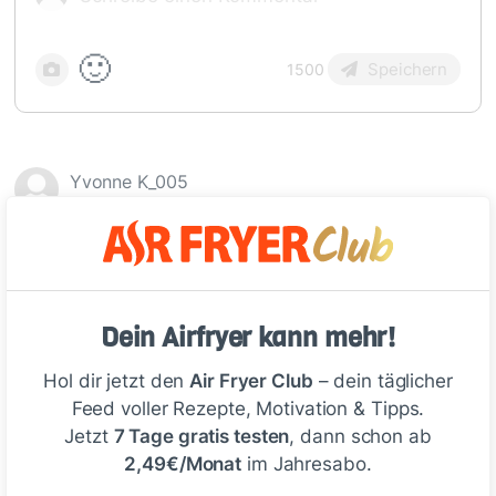
🙂
Speichern
1500
Yvonne K_005
vor 17 Tagen
Sehr schnell und geling sicher.
1
Dein Airfryer kann mehr!
Hol dir jetzt den
Air Fryer Club
– dein täglicher
Emily vom Air Fryer Club Team
Feed voller Rezepte, Motivation & Tipps.
vor 17 Tagen
Jetzt
7 Tage gratis testen
, dann schon ab
2,49€/Monat
im Jahresabo.
Hi Yvonne,
das freut uns riesig! Gab es das bei dir heute