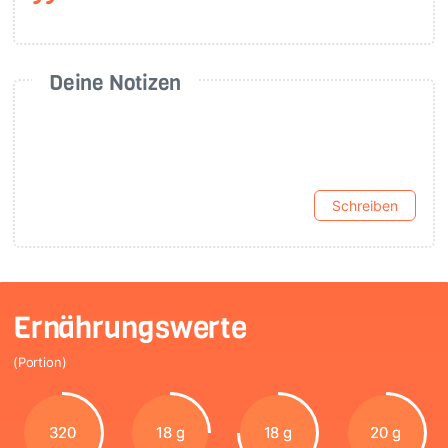
Deine Notizen
Schreiben
Ernährungswerte
(Portion)
320
18 g
18 g
20 g