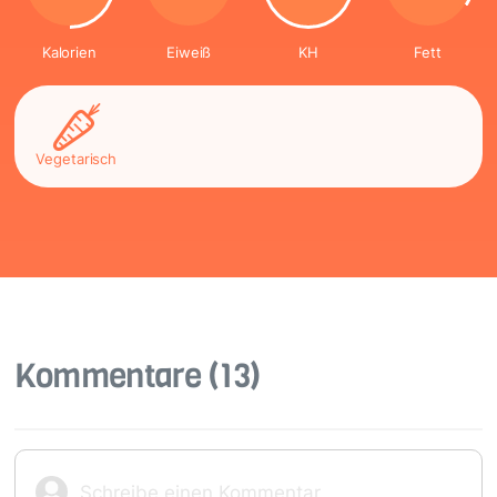
Kalorien
Eiweiß
KH
Fett
Vegetarisch
Kommentare
(13)