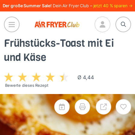
Direkt
Der große Summer Sale!
Dein Air Fryer Club –
jetzt 40 % sparen →
zum
Inhalt
Frühstücks-Toast mit Ei
und Käse
Ø 4,44
Bewerte dieses Rezept