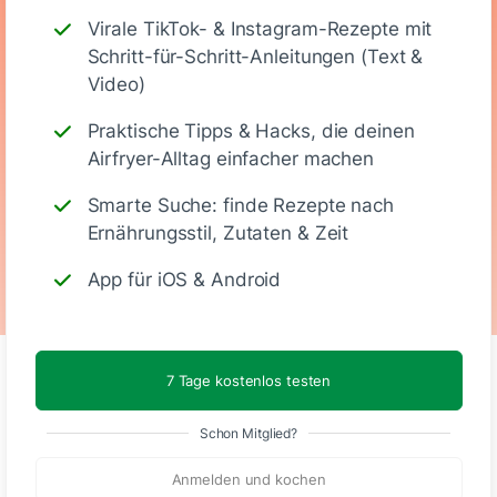
Ernährungswerte
Virale TikTok- & Instagram-Rezepte mit
Schritt-für-Schritt-Anleitungen (Text &
(Portion)
Video)
Praktische Tipps & Hacks, die deinen
690
45 g
25 g
47 g
Airfryer-Alltag einfacher machen
Smarte Suche: finde Rezepte nach
Kalorien
Eiweiß
KH
Fett
Ernährungsstil, Zutaten & Zeit
App für iOS & Android
7 Tage kostenlos testen
Kommentare
Schon Mitglied?
Anmelden und kochen