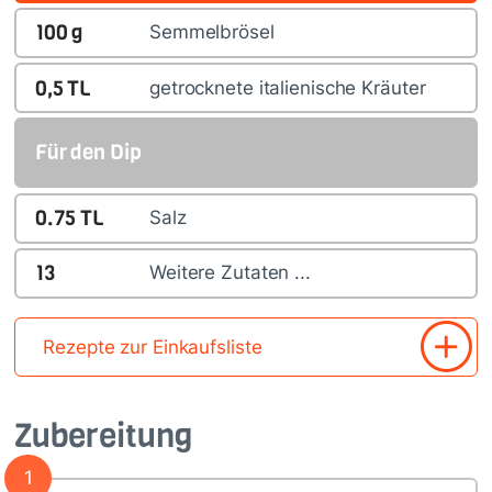
100
g
Semmelbrösel
0,5
TL
getrocknete italienische Kräuter
Für den Dip
0.75
TL
Salz
13
Weitere Zutaten ...
Rezepte zur Einkaufsliste
Zubereitung
1