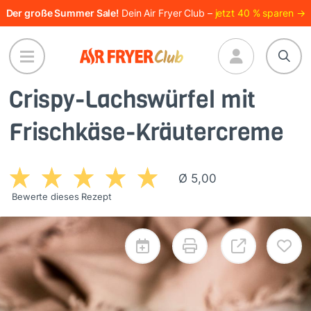
Direkt
Der große Summer Sale!
Dein Air Fryer Club –
jetzt 40 % sparen →
zum
Inhalt
Crispy-Lachswürfel mit
Frischkäse-Kräutercreme
Ø 5,00
Bewerte dieses Rezept