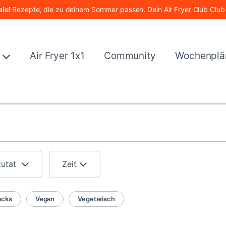
le!
Rezepte, die zu deinem Sommer passen. Dein Air Fryer Club Club
e
Air Fryer 1x1
Community
Wochenplä
zutat
Zeit
acks
Vegan
Vegetarisch