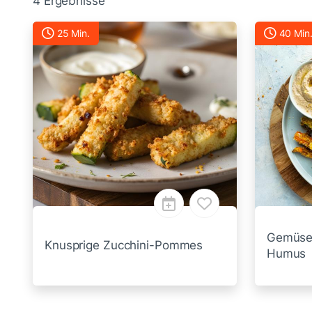
4 Ergebnisse
25 Min.
40 Min
Gemüse
Knusprige Zucchini-Pommes
Humus