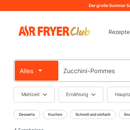
Direkt
Der große Summer Sa
zum
Inhalt
Rezept
Alles
Mahlzeit
Ernährung
Haupt
Desserts
Kuchen
Schnell und einfach
Sn