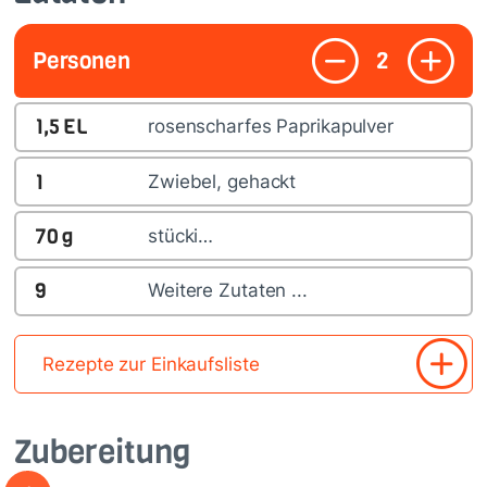
Personen
2
1,5
EL
rosenscharfes Paprikapulver
1
Zwiebel, gehackt
70
g
stücki…
9
Weitere Zutaten ...
Rezepte zur Einkaufsliste
Zubereitung