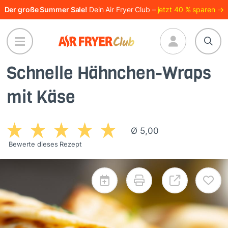
Direkt
Der große Summer Sale!
Dein Air Fryer Club –
jetzt 40 % sparen →
zum
Inhalt
Schnelle Hähnchen-Wraps
mit Käse
Ø 5,00
Bewerte dieses Rezept