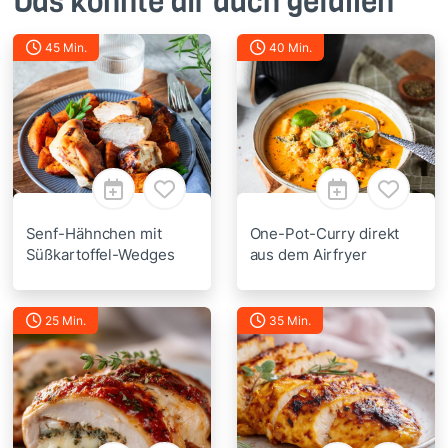
Das könnte dir auch gefallen
45 Min.
40 Min.
Senf-Hähnchen mit
One-Pot-Curry direkt
Süßkartoffel-Wedges
aus dem Airfryer
25 Min.
35 Min.