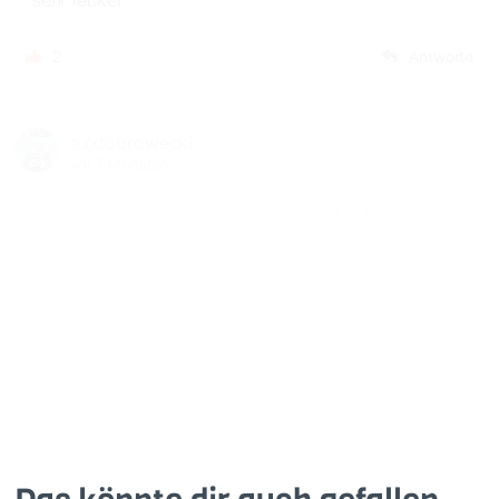
sehr lecker
2
Antworte
a.r.dobrowecki
vor 7 Monaten
schnell und einfach zuzubereiten und sehr lecker
2
Antworte