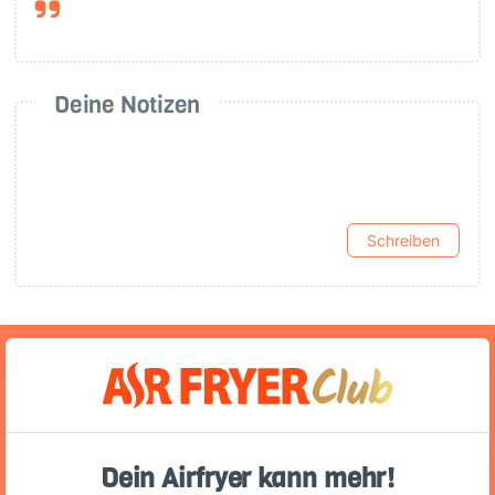
Deine Notizen
Schreiben
Ernährungswerte
(Portion)
Dein Airfryer kann mehr!
390
28 g
28 g
18 g