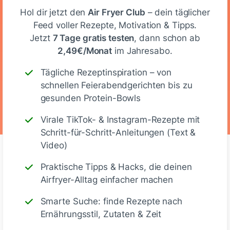
Hol dir jetzt den
Air Fryer Club
– dein täglicher
Feed voller Rezepte, Motivation & Tipps.
Kalorien
Eiweiß
KH
Fett
Jetzt
7 Tage gratis testen
, dann schon ab
2,49€/Monat
im Jahresabo.
Tägliche Rezeptinspiration – von
Laktosefrei
Glutenfrei
schnellen Feierabendgerichten bis zu
gesunden Protein-Bowls
Virale TikTok- & Instagram-Rezepte mit
Schritt-für-Schritt-Anleitungen (Text &
Video)
Praktische Tipps & Hacks, die deinen
Kommentare
(8)
Airfryer-Alltag einfacher machen
Smarte Suche: finde Rezepte nach
Ernährungsstil, Zutaten & Zeit