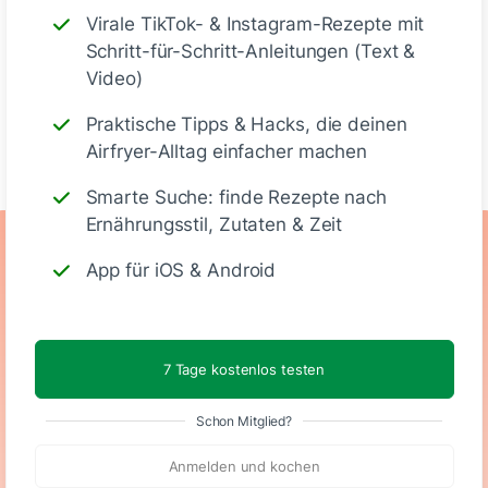
Virale TikTok- & Instagram-Rezepte mit
Schritt-für-Schritt-Anleitungen (Text &
Video)
Praktische Tipps & Hacks, die deinen
Schreiben
Airfryer-Alltag einfacher machen
Smarte Suche: finde Rezepte nach
Ernährungsstil, Zutaten & Zeit
Ernährungswerte
App für iOS & Android
(Portion)
7 Tage kostenlos testen
720
45 g
48 g
38 g
Schon Mitglied?
Kalorien
Eiweiß
KH
Fett
Anmelden und kochen