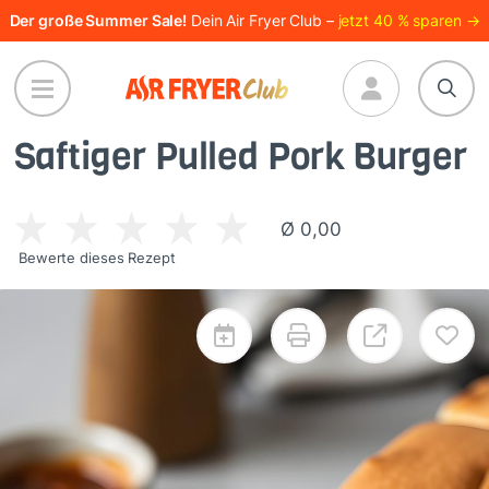
Direkt
Der große Summer Sale!
Dein Air Fryer Club –
jetzt 40 % sparen →
zum
Inhalt
Saftiger Pulled Pork Burger
Ø 0,00
Bewerte dieses Rezept