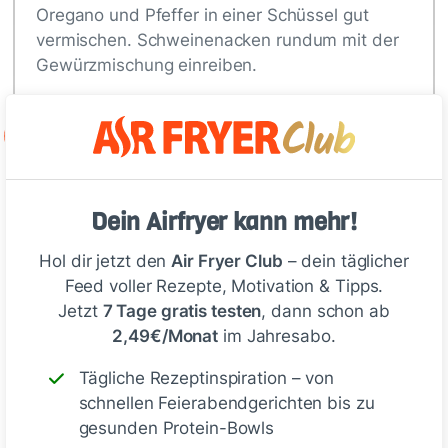
Oregano und Pfeffer in einer Schüssel gut
vermischen. Schweinenacken rundum mit der
Gewürzmischung einreiben.
2
Schweinenacken in Backpapier wickeln…
Dein Airfryer kann mehr!
Tipp
Hol dir jetzt den
Air Fryer Club
– dein täglicher
Feed voller Rezepte, Motivation & Tipps.
Kein Butcher Paper zur Hand?
Jetzt
7 Tage gratis testen
, dann schon ab
Einfach Backpapier verwenden!
2,49€/Monat
im Jahresabo.
Tägliche Rezeptinspiration – von
schnellen Feierabendgerichten bis zu
gesunden Protein-Bowls
Deine Notizen