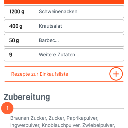
1200
g
Schweinenacken
400
g
Krautsalat
50
g
Barbec…
9
Weitere Zutaten ...
Rezepte zur Einkaufsliste
Zubereitung
1
Braunen Zucker, Zucker, Paprikapulver,
Ingwerpulver, Knoblauchpulver, Zwiebelpulver,