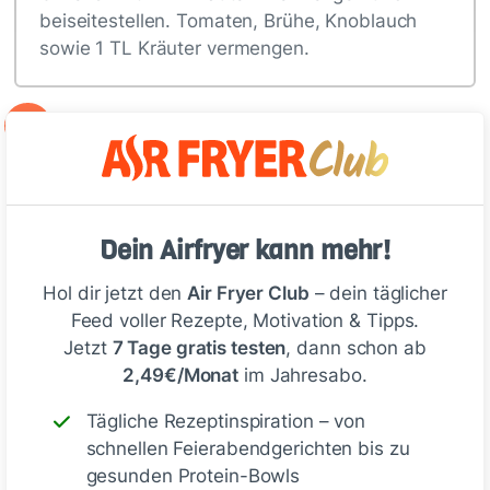
beiseitestellen. Tomaten, Brühe, Knoblauch
sowie 1 TL Kräuter vermengen.
2
Den Hefeteig auf eine leicht bemehlte…
Tipp
Dein Airfryer kann mehr!
Hol dir jetzt den
Air Fryer Club
– dein täglicher
Füllt die Pizza Bombs nach
Feed voller Rezepte, Motivation & Tipps.
Belieben mit weiteren Zutaten wie
Jetzt
7 Tage gratis testen
, dann schon ab
z. B. Champignons, Paprika, Oliven
2,49€/Monat
im Jahresabo.
oder Kapern.
Tägliche Rezeptinspiration – von
schnellen Feierabendgerichten bis zu
gesunden Protein-Bowls