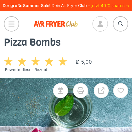
Direkt
Der große Summer Sale!
Dein Air Fryer Club –
jetzt 40 % sparen →
zum
Inhalt
Pizza Bombs
Ø 5,00
Bewerte dieses Rezept