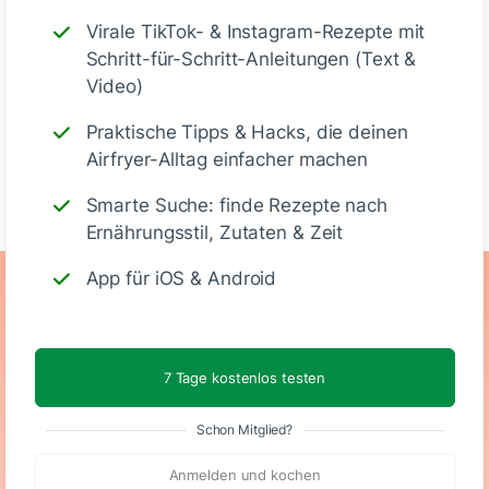
Deine Notizen
Virale TikTok- & Instagram-Rezepte mit
Schritt-für-Schritt-Anleitungen (Text &
Video)
Praktische Tipps & Hacks, die deinen
Airfryer-Alltag einfacher machen
Schreiben
Smarte Suche: finde Rezepte nach
Ernährungsstil, Zutaten & Zeit
App für iOS & Android
Ernährungswerte
(Stück)
7 Tage kostenlos testen
79
4 g
10 g
3 g
Schon Mitglied?
Anmelden und kochen
Kalorien
Eiweiß
KH
Fett