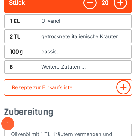
Stück
20
1
EL
Olivenöl
2
TL
getrocknete italienische Kräuter
100
g
passie…
6
Weitere Zutaten ...
Rezepte zur Einkaufsliste
Zubereitung
1
Olivenöl mit 1 TL Kräutern vermengen und