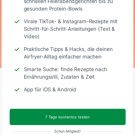
schnellen Feierabendgerichten bis zu
gesunden Protein-Bowls
474
21.6 g
40 g
25 g
Virale TikTok- & Instagram-Rezepte mit
Schritt-für-Schritt-Anleitungen (Text &
Kalorien
Eiweiß
KH
Fett
Video)
Praktische Tipps & Hacks, die deinen
Airfryer-Alltag einfacher machen
Smarte Suche: finde Rezepte nach
Ernährungsstil, Zutaten & Zeit
App für iOS & Android
Kommentare
(2)
7 Tage kostenlos testen
Schon Mitglied?