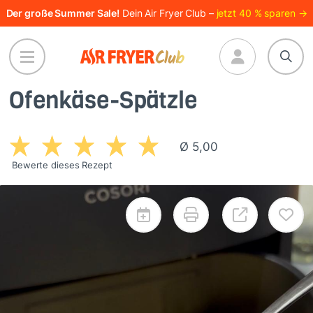
Direkt
Der große Summer Sale!
Dein Air Fryer Club –
jetzt 40 % sparen →
zum
Inhalt
Ofenkäse-Spätzle
Ø 5,00
Bewerte dieses Rezept