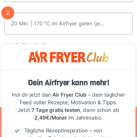
2
20 Min. | 170 °C im Airfryer garen (je…
Deine Notizen
Dein Airfryer kann mehr!
Schreiben
Hol dir jetzt den
Air Fryer Club
– dein täglicher
Feed voller Rezepte, Motivation & Tipps.
Jetzt
7 Tage gratis testen
, dann schon ab
2,49€/Monat
im Jahresabo.
Ernährungswerte
Tägliche Rezeptinspiration – von
(Portion)