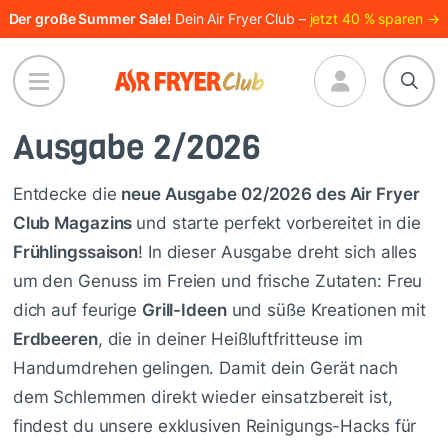
Direkt
Der große Summer Sale!
Dein Air Fryer Club –
jetzt 40 % sparen →
zum
Inhalt
Ausgabe 2/2026
Entdecke die
neue Ausgabe 02/2026 des Air Fryer
Club Magazins
und starte perfekt vorbereitet in die
Frühlingssaison
! In dieser Ausgabe dreht sich alles
um den Genuss im Freien und frische Zutaten: Freu
dich auf feurige
Grill-Ideen
und süße Kreationen mit
Erdbeeren
, die in deiner Heißluftfritteuse im
Handumdrehen gelingen. Damit dein Gerät nach
dem Schlemmen direkt wieder einsatzbereit ist,
findest du unsere exklusiven Reinigungs-Hacks für