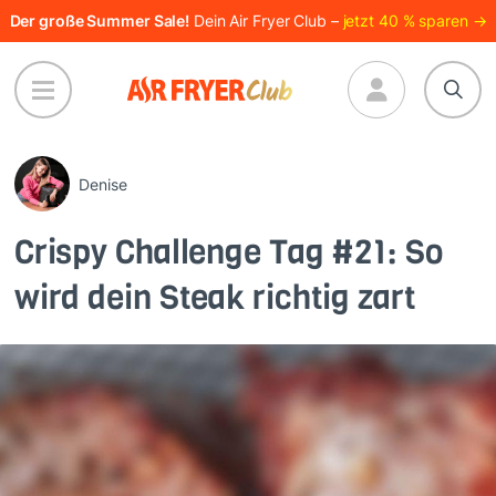
Direkt
Der große Summer Sale!
Dein Air Fryer Club –
jetzt 40 % sparen →
zum
Inhalt
Denise
Crispy Challenge Tag #21: So
wird dein Steak richtig zart