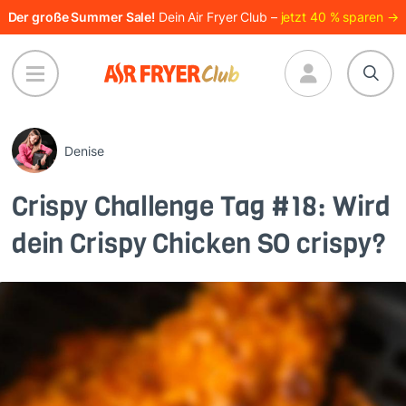
Direkt
Der große Summer Sale!
Dein Air Fryer Club –
jetzt 40 % sparen →
zum
Inhalt
Denise
Crispy Challenge Tag #18: Wird
dein Crispy Chicken SO crispy?