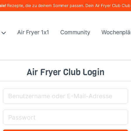
le!
Rezepte, die zu deinem Sommer passen. Dein Air Fryer Club Club
e
Air Fryer 1x1
Community
Wochenplä
Air Fryer Club Login