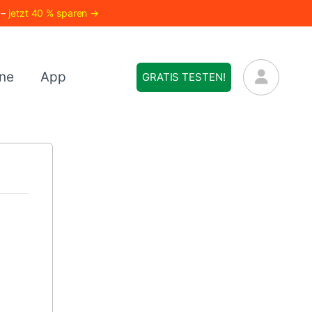
 –
jetzt 40 % sparen →
ne
App
GRATIS TESTEN!